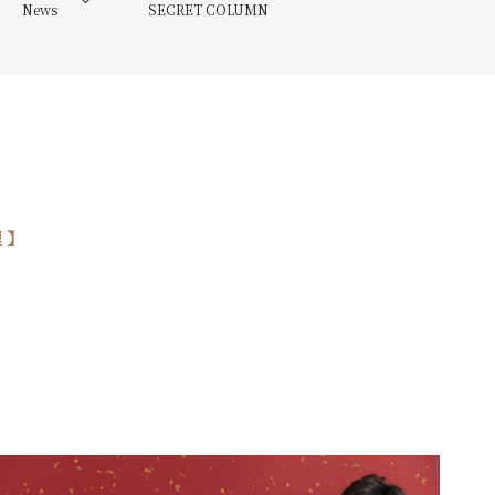
News
SECRET COLUMN
 】