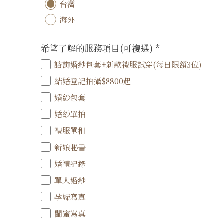
台灣
海外
希望了解的服務項目(可複選)
*
諮詢婚紗包套+新款禮服試穿(每日限額3位)
結婚登記拍攝$8800起
婚紗包套
婚紗單拍
禮服單租
新娘秘書
婚禮紀錄
單人婚紗
孕婦寫真
閨蜜寫真